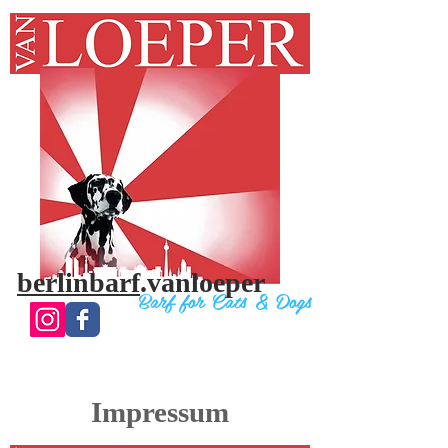
berlinbarf
.vanloeper
Bar
f for Cats & Do
gs
Impressum