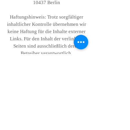
10437 Berlin
Haftungshinweis: Trotz sorgfältiger
inhaltlicher Kontrolle übernehmen wir
keine Haftung für die Inhalte externer
Links. Für den Inhalt der verlinkten
Seiten sind ausschließlich deren
Betreiber verantwortlich.
Die EU-Kommission stellt eine
Plattform für außergerichtliche
Streitschlichtung bereit. Verbrauchern
gibt dies künftig die Möglichkeit,
Streitigkeiten im Zusammenhang mit
ihrer Online-Bestellung zunächst
außergerichtlich zu klären. Die
Streitbeilegungs-Plattform finden Sie
hier:
http://ec.europa.eu/consumers/odr