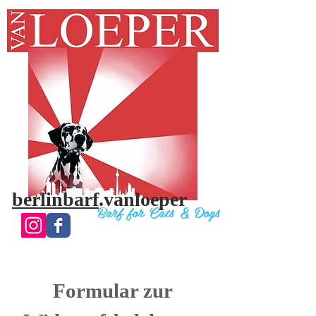
berlinbarf
.vanloeper
Bar
f for Cats & Do
gs
Formular zur