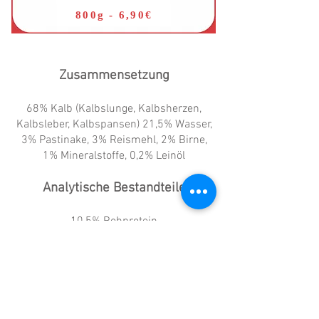
800g - 6,90€
Zusammensetzung
68% Kalb (Kalbslunge, Kalbsherzen,
Kalbsleber, Kalbspansen) 21,5% Wasser,
3% Pastinake, 3% Reismehl, 2% Birne,
1% Mineralstoffe, 0,2% Leinöl
Analytische Bestandteile
10,5% Rohprotein
6,1% Rohfett
1,1% Rohasche
0,4% Rohfaser
0,23% Calzium
0,19% Phosphor
76,0% Feuchtigkeit