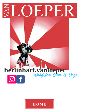
berlinbarf
.vanloeper
Bar
f for Cats & Do
gs
HOME