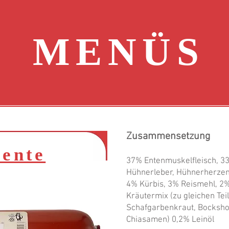
MENÜS
Zusammensetzung
ente
37% Entenmuskelfleisch, 
Hühnerleber, Hühnerherze
4% Kürbis, 3% Reismehl, 2% 
Kräutermix (zu gleichen Tei
Schafgarbenkraut, Bocksh
Chiasamen) 0,2% Leinöl