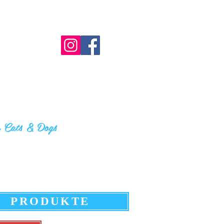
r Cats & Do
gs
PRODUKTE