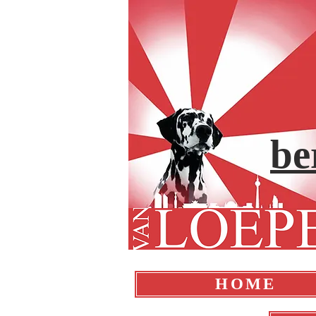
be
HOME