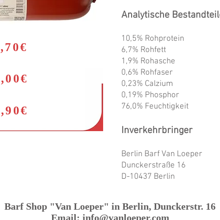
Analytische Bestandteil
10,5% Rohprotein
2,70€
6,7% Rohfett
1,9% Rohasche
0,6% Rohfaser
4,00€
0,23% Calzium
0,19% Phosphor
76,0% Feuchtigkeit
6,90€
Inverkehrbringer
Berlin Barf Van Loeper
Dunckerstraße 16
D-10437 Berlin
Barf Shop "Van Loeper" in Berlin, Dunckerstr. 16
Email:
info@vanloeper.com