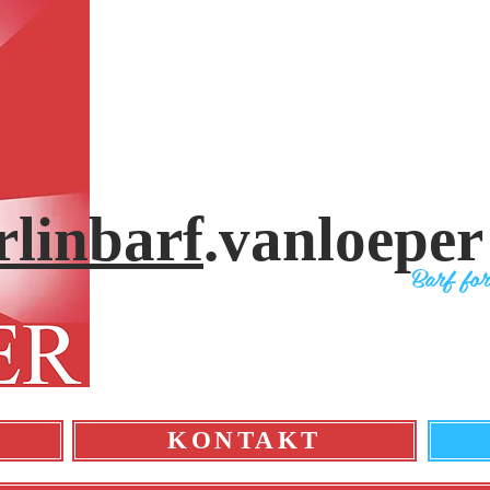
rlinbarf
.vanloeper
Bar
f fo
KONTAKT