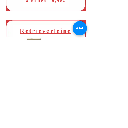
8 Rollen - 9,90€
Retrieverleine
12,90€
Barf Shop "Van Loeper" in Berlin,
Dunckerstr. 16
Email:
info@vanloeper.com
Tel: 0176 80 11 93 02