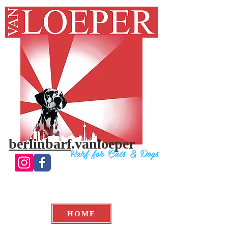
berlinbarf
.vanloeper
Bar
f for Cats & Do
gs
HOME