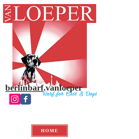
berlinbarf
.vanloeper
Bar
f for Cats & Do
gs
HOME