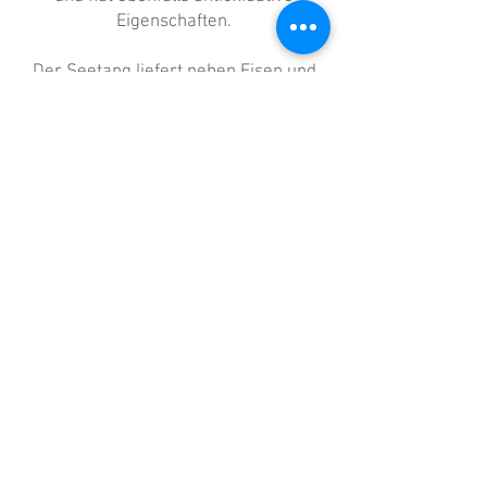
Eigenschaften.
Der Seetang liefert neben Eisen und
Kalzium, vor allem das Jod, welches
sehr wichtig für die Funktion der
Schilddrüse ist.
Kerbel ist ein Kräuterchen, welches
Vitamin A und C, sowie Mineralstoffe
wie Eisen, liefert. Stärkung des
Immunsystems und antioxidative
Eigenschaften werden dem Kraut
zugeschrieben. Rosmarin haben wir
alle bestimmt schon einmal beim
Kochen verwendet.
Neben dem tollen
Geschmack, hat es auch antioxidative
Eigenschaften und soll die Leber
unterstützen. Dieses Menü eignet sich
für ausgewachsene Hunde aller