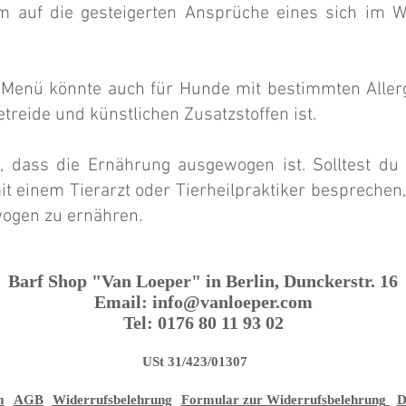
um auf die gesteigerten Ansprüche eines sich im 
Menü könnte auch für Hunde mit bestimmten Allerg
etreide und künstlichen Zusatzstoffen ist.
n, dass die Ernährung ausgewogen ist. Solltest du 
t einem Tierarzt oder Tierheilpraktiker bespreche
wogen zu ernähren.
Barf Shop "Van Loeper" in Berlin, Dunckerstr. 16
Email:
info@vanloeper.com
Tel: 0176 80 11 93 02
USt 31/423/01307
-->
m
AG
B
Widerrufsbelehrung
Formular zur Widerrufsbelehrung
D