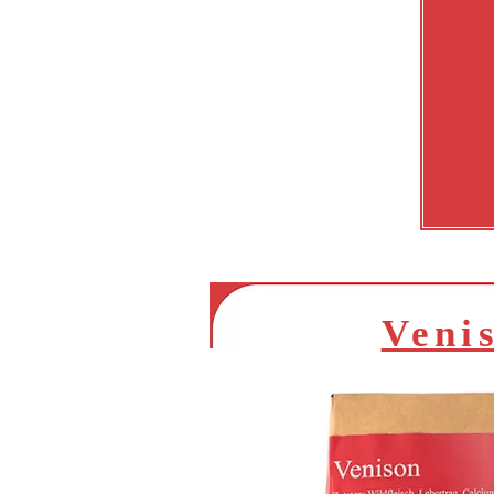
Haus Mix 
Yellow C
Veni