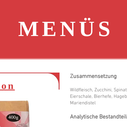
MENÜS
Zusammensetzung
10x 1kg
hicken
son
Wildfleisch, Zucchini, Spina
Eierschale, Bierhefe, Hage
Mariendistel
Analytische Bestandteil