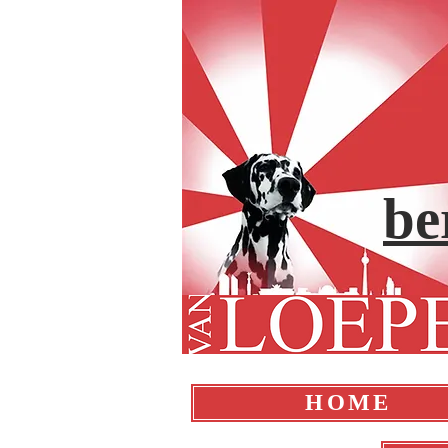
be
HOME