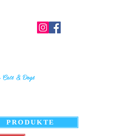
r Cats & Do
gs
PRODUKTE