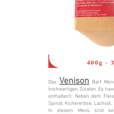
54,90 € (1kg
400g
Venison
Das
Barf Menü
hochwertigen Zutaten. Es hand
enthalten!). Neben dem Fle
Spinat, Kichererbse, Lachsöl,
In diesem Menü sind kei