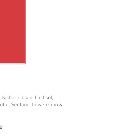
t, Kichererbsen, Lachsöl,
butte, Seetang, Löwenzahn &
e