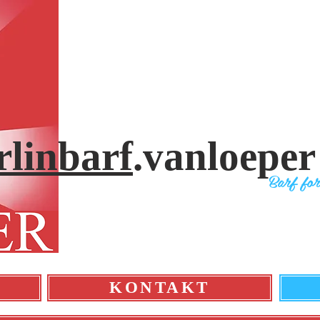
rlinbarf
.vanloeper
Bar
f fo
KONTAKT