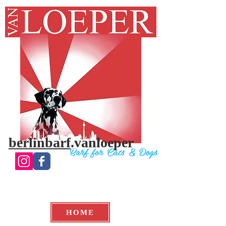
berlinbarf
.vanloeper
Bar
f for Cats & Do
gs
HOME