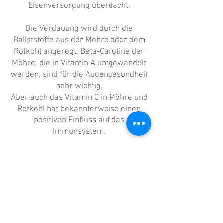
Eisenversorgung überdacht.
Die Verdauung wird durch die
Ballststoffe aus der Möhre oder dem
Rotkohl angeregt. Beta-Carotine der
Möhre, die in Vitamin A umgewandelt
werden, sind für die Augengesundheit
sehr wichtig.
Aber auch das Vitamin C in Möhre und
Rotkohl hat bekannterweise einen
positiven Einfluss auf das
Immunsystem.
Die Lebergesundheit wird unterstützt
durch die Betacyane der roten Bete,
außerdem durch das Löwenzahn oder
der Mariendistel.
Dieses Menü eignet sich für