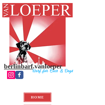
berlinbarf
.vanloeper
Bar
f for Cats & Do
gs
HOME