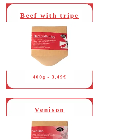
Beef with tripe
400g - 3,49€
Venison